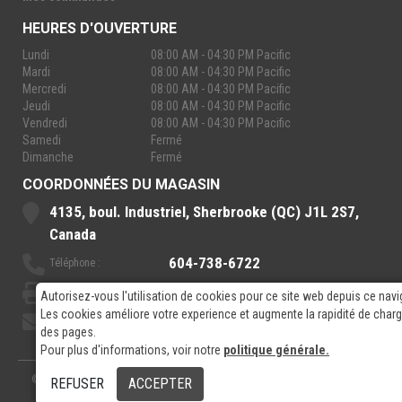
HEURES D'OUVERTURE
Lundi
08:00 AM - 04:30 PM Pacific
Mardi
08:00 AM - 04:30 PM Pacific
Mercredi
08:00 AM - 04:30 PM Pacific
Jeudi
08:00 AM - 04:30 PM Pacific
Vendredi
08:00 AM - 04:30 PM Pacific
Samedi
Fermé
Dimanche
Fermé
COORDONNÉES DU MAGASIN
4135, boul. Industriel, Sherbrooke (QC) J1L 2S7,
Canada
604-738-6722
Téléphone :
888-921-7770
Sans-Frais :
Autorisez-vous l'utilisation de cookies pour ce site web depuis ce navi
Les cookies améliore votre experience et augmente la rapidité de cha
sales@rpelectronics.com
Courriel:
des pages.
Pour plus d'informations, voir notre
politique générale.
© 2026
- RP Electronics
Conçu par
GPX Technologies Inc.
REFUSER
ACCEPTER