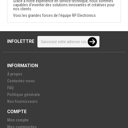
Grâce à notre expérience en service technique, nous sommes
capables d'inventer des solutions innovantes et créatives pour
nos clients.
Voici les grandes forces de l'équipe RP Electronics
INFOLETTRE
INFORMATION
À propos
Contactez-nous
FAQ
Politique générale
Nos fournisseurs
COMPTE
Mon compte
Mes commandes