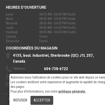
HEURES D'OUVERTURE
Lundi
08:00 AM - 04:30 PM Pacific
Mardi
08:00 AM - 04:30 PM Pacific
Mercredi
08:00 AM - 04:30 PM Pacific
Jeudi
08:00 AM - 04:30 PM Pacific
Vendredi
08:00 AM - 04:30 PM Pacific
Samedi
Fermé
Dimanche
Fermé
COORDONNÉES DU MAGASIN
4135, boul. Industriel, Sherbrooke (QC) J1L 2S7,
Canada
604-738-6722
Téléphone :
888-921-7770
Sans-Frais :
Autorisez-vous l'utilisation de cookies pour ce site web depuis ce navi
Les cookies améliore votre experience et augmente la rapidité de cha
sales@rpelectronics.com
Courriel:
des pages.
Pour plus d'informations, voir notre
politique générale.
© 2026
- RP Electronics
Conçu par
GPX Technologies Inc.
REFUSER
ACCEPTER