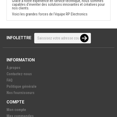
Grâce à notre expérience en service technique, nous sommes
capables d'inventer des solutions innovantes et créatives pour
nos clients.
Voici les grandes forces de l'équipe RP Electronics
INFOLETTRE
INFORMATION
À propos
Contactez-nous
FAQ
Politique générale
Nos fournisseurs
COMPTE
Mon compte
Mes commandes