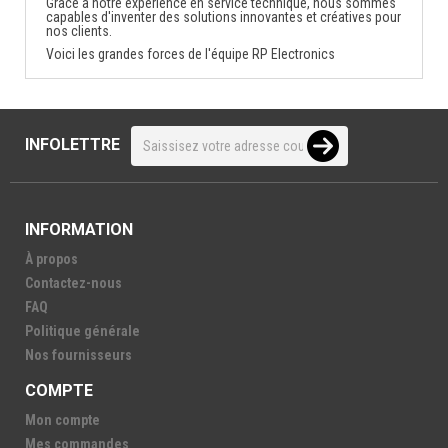
Grâce à notre expérience en service technique, nous sommes
capables d'inventer des solutions innovantes et créatives pour
nos clients.
Voici les grandes forces de l'équipe RP Electronics
INFOLETTRE
INFORMATION
À propos
Contactez-nous
FAQ
Politique générale
Nos fournisseurs
COMPTE
Mon compte
Mes commandes