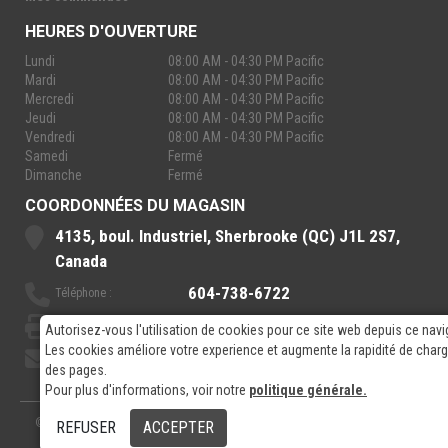
HEURES D'OUVERTURE
Lundi
08:00 AM - 04:30 PM Pacific
Mardi
08:00 AM - 04:30 PM Pacific
Mercredi
08:00 AM - 04:30 PM Pacific
Jeudi
08:00 AM - 04:30 PM Pacific
Vendredi
08:00 AM - 04:30 PM Pacific
Samedi
Fermé
Dimanche
Fermé
COORDONNÉES DU MAGASIN
4135, boul. Industriel, Sherbrooke (QC) J1L 2S7,
Canada
604-738-6722
Téléphone :
888-921-7770
Sans-Frais :
Autorisez-vous l'utilisation de cookies pour ce site web depuis ce navi
Les cookies améliore votre experience et augmente la rapidité de cha
sales@rpelectronics.com
Courriel:
des pages.
Pour plus d'informations, voir notre
politique générale.
© 2026
- RP Electronics
Conçu par
GPX Technologies Inc.
REFUSER
ACCEPTER