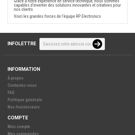
Grâce à notre expérience en service technique, nous sommes
capables d'inventer des solutions innovantes et créatives pour
nos clients.
Voici les grandes forces de l'équipe RP Electronics
INFOLETTRE
INFORMATION
À propos
Contactez-nous
FAQ
Politique générale
Nos fournisseurs
COMPTE
Mon compte
Mes commandes