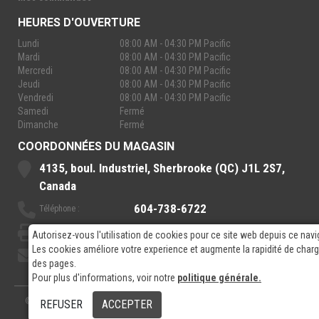
HEURES D'OUVERTURE
Lundi
08:00 AM - 04:30 PM Pacific
Mardi
08:00 AM - 04:30 PM Pacific
Mercredi
08:00 AM - 04:30 PM Pacific
Jeudi
08:00 AM - 04:30 PM Pacific
Vendredi
08:00 AM - 04:30 PM Pacific
Samedi
Fermé
Dimanche
Fermé
COORDONNÉES DU MAGASIN
4135, boul. Industriel, Sherbrooke (QC) J1L 2S7,
Canada
604-738-6722
Téléphone :
888-921-7770
Sans-Frais :
Autorisez-vous l'utilisation de cookies pour ce site web depuis ce navi
Les cookies améliore votre experience et augmente la rapidité de cha
sales@rpelectronics.com
Courriel:
des pages.
Pour plus d'informations, voir notre
politique générale.
© 2026
- RP Electronics
Conçu par
GPX Technologies Inc.
REFUSER
ACCEPTER