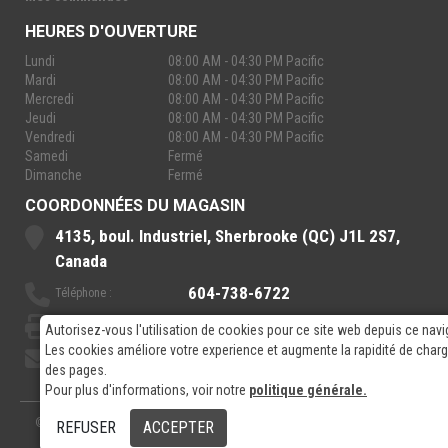
HEURES D'OUVERTURE
Lundi
08:00 AM - 04:30 PM Pacific
Mardi
08:00 AM - 04:30 PM Pacific
Mercredi
08:00 AM - 04:30 PM Pacific
Jeudi
08:00 AM - 04:30 PM Pacific
Vendredi
08:00 AM - 04:30 PM Pacific
Samedi
Fermé
Dimanche
Fermé
COORDONNÉES DU MAGASIN
4135, boul. Industriel, Sherbrooke (QC) J1L 2S7,
Canada
604-738-6722
Téléphone :
888-921-7770
Sans-Frais :
Autorisez-vous l'utilisation de cookies pour ce site web depuis ce navi
Les cookies améliore votre experience et augmente la rapidité de cha
sales@rpelectronics.com
Courriel:
des pages.
Pour plus d'informations, voir notre
politique générale.
© 2026
- RP Electronics
Conçu par
GPX Technologies Inc.
REFUSER
ACCEPTER