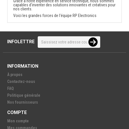
Grâce à notre expérience en service technique, nous sommes
capables d'inventer des solutions innovantes et créatives pour
nos clients.
Voici les grandes forces de l'équipe RP Electronics
INFOLETTRE
INFORMATION
À propos
Contactez-nous
FAQ
Politique générale
Nos fournisseurs
COMPTE
Mon compte
Mes commandes