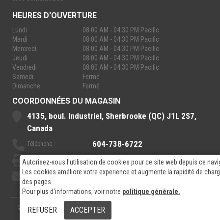
HEURES D'OUVERTURE
Lundi
08:00 AM - 04:30 PM Pacific
Mardi
08:00 AM - 04:30 PM Pacific
Mercredi
08:00 AM - 04:30 PM Pacific
Jeudi
08:00 AM - 04:30 PM Pacific
Vendredi
08:00 AM - 04:30 PM Pacific
Samedi
Fermé
Dimanche
Fermé
COORDONNÉES DU MAGASIN
4135, boul. Industriel, Sherbrooke (QC) J1L 2S7,
Canada
604-738-6722
Téléphone :
888-921-7770
Sans-Frais :
Autorisez-vous l'utilisation de cookies pour ce site web depuis ce navi
Les cookies améliore votre experience et augmente la rapidité de cha
sales@rpelectronics.com
Courriel:
des pages.
Pour plus d'informations, voir notre
politique générale.
© 2026
- RP Electronics
Conçu par
GPX Technologies Inc.
REFUSER
ACCEPTER