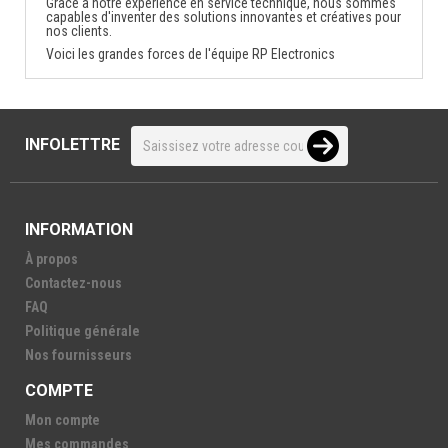
Grâce à notre expérience en service technique, nous sommes
capables d'inventer des solutions innovantes et créatives pour
nos clients.
Voici les grandes forces de l'équipe RP Electronics
INFOLETTRE
INFORMATION
À propos
Contactez-nous
FAQ
Politique générale
Nos fournisseurs
COMPTE
Mon compte
Mes commandes