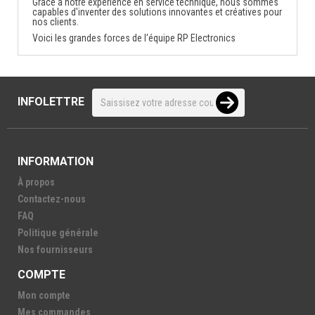
Grâce à notre expérience en service technique, nous sommes
capables d'inventer des solutions innovantes et créatives pour
nos clients.
Voici les grandes forces de l'équipe RP Electronics
INFOLETTRE
INFORMATION
À propos
Contactez-nous
FAQ
Politique générale
Nos fournisseurs
COMPTE
Mon compte
Mes commandes