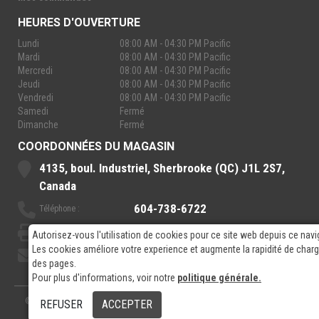
HEURES D'OUVERTURE
Lundi
08:00 AM - 04:30 PM Pacific
Mardi
08:00 AM - 04:30 PM Pacific
Mercredi
08:00 AM - 04:30 PM Pacific
Jeudi
08:00 AM - 04:30 PM Pacific
Vendredi
08:00 AM - 04:30 PM Pacific
Samedi
Fermé
Dimanche
Fermé
COORDONNÉES DU MAGASIN
4135, boul. Industriel, Sherbrooke (QC) J1L 2S7,
Canada
604-738-6722
Téléphone :
888-921-7770
Sans-Frais :
Autorisez-vous l'utilisation de cookies pour ce site web depuis ce navi
Les cookies améliore votre experience et augmente la rapidité de cha
sales@rpelectronics.com
Courriel:
des pages.
Pour plus d'informations, voir notre
politique générale.
© 2026
- RP Electronics
Conçu par
GPX Technologies Inc.
REFUSER
ACCEPTER