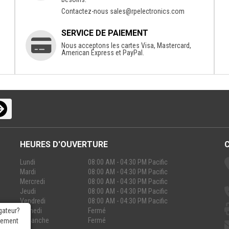
Contactez-nous
sales@rpelectronics.com
SERVICE DE PAIEMENT
Nous acceptons les cartes Visa, Mastercard,
American Express et PayPal.
HEURES D'OUVERTURE
Lundi
08:00 AM - 04:30 PM Pacific
Mardi
08:00 AM - 04:30 PM Pacific
Mercredi
08:00 AM - 04:30 PM Pacific
Jeudi
08:00 AM - 04:30 PM Pacific
Vendredi
08:00 AM - 04:30 PM Pacific
Samedi
Fermé
gateur?
Dimanche
Fermé
rgement