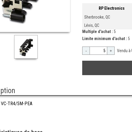
RP Electronics
Sherbrooke, QC
Lévis, QC
Multiple d'achat :
5
Limite minimum d'achat :
5
-
+
Vendu à 
iption
 VC-TR4/5M-PEA