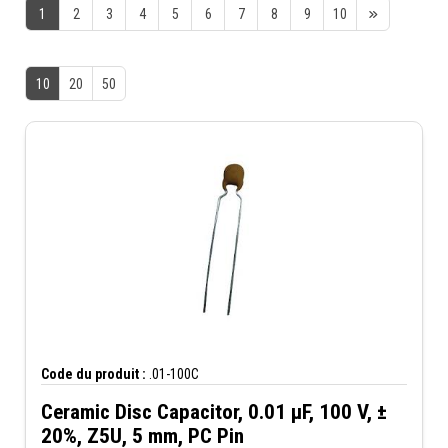
1
2
3
4
5
6
7
8
9
10
10
20
50
Code du produit :
.01-100C
Ceramic Disc Capacitor, 0.01 µF, 100 V, ±
20%, Z5U, 5 mm, PC Pin