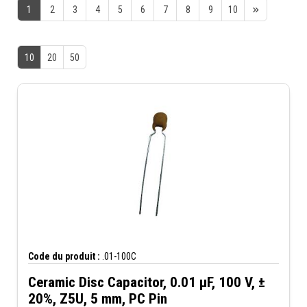
1
2
3
4
5
6
7
8
9
10
10
20
50
Code du produit :
.01-100C
Ceramic Disc Capacitor, 0.01 µF, 100 V, ±
20%, Z5U, 5 mm, PC Pin