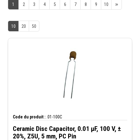
1
2
3
4
5
6
7
8
9
10
10
20
50
Code du produit :
.01-100C
Ceramic Disc Capacitor, 0.01 µF, 100 V, ±
20%, Z5U, 5 mm, PC Pin