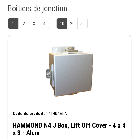
Boîtiers de jonction
1
2
3
4
10
20
50
Code du produit :
1414N4ALA
HAMMOND N4 J Box, Lift Off Cover - 4 x 4
x 3 - Alum