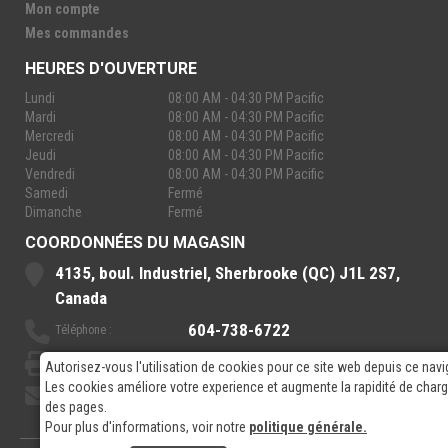
Mon compte
Mes commandes
HEURES D'OUVERTURE
Lundi
08:00 AM - 04:30 PM Pacific
Mardi
08:00 AM - 04:30 PM Pacific
Mercredi
08:00 AM - 04:30 PM Pacific
Jeudi
08:00 AM - 04:30 PM Pacific
Vendredi
08:00 AM - 04:30 PM Pacific
Samedi
Fermé
Dimanche
Fermé
COORDONNÉES DU MAGASIN
4135, boul. Industriel, Sherbrooke (QC) J1L 2S7,
Canada
604-738-6722
Téléphone :
888-921-7770
Sans-Frais :
Autorisez-vous l'utilisation de cookies pour ce site web depuis ce navi
Les cookies améliore votre experience et augmente la rapidité de cha
sales@rpelectronics.com
Courriel:
des pages.
Pour plus d'informations, voir notre
politique générale.