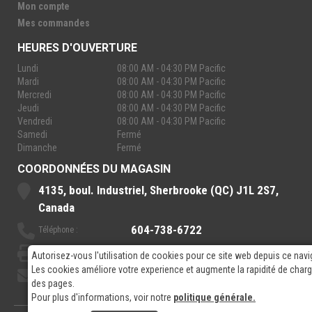
Mon compte
Mes commandes
HEURES D'OUVERTURE
Lundi
08:00 AM - 04:30 PM Pacific
Mardi
08:00 AM - 04:30 PM Pacific
Mercredi
08:00 AM - 04:30 PM Pacific
Jeudi
08:00 AM - 04:30 PM Pacific
Vendredi
08:00 AM - 04:30 PM Pacific
Samedi
Fermé
Dimanche
Fermé
COORDONNÉES DU MAGASIN
4135, boul. Industriel, Sherbrooke (QC) J1L 2S7,
Canada
604-738-6722
Téléphone :
888-921-7770
Sans-Frais :
Autorisez-vous l'utilisation de cookies pour ce site web depuis ce navi
Les cookies améliore votre experience et augmente la rapidité de cha
sales@rpelectronics.com
Courriel:
des pages.
Pour plus d'informations, voir notre
politique générale.